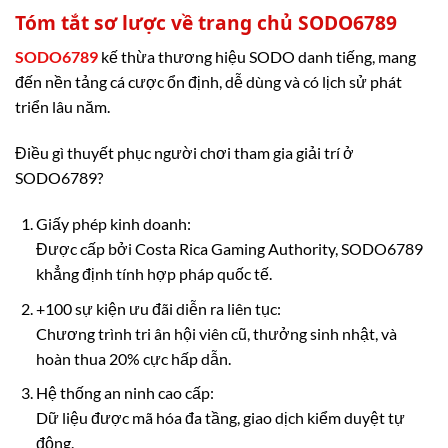
Tóm tắt sơ lược về trang chủ SODO6789
SODO6789
kế thừa thương hiệu SODO danh tiếng, mang
đến nền tảng cá cược ổn định, dễ dùng và có lịch sử phát
triển lâu năm.
Điều gì thuyết phục người chơi tham gia giải trí ở
SODO6789?
Giấy phép kinh doanh:
Được cấp bởi Costa Rica Gaming Authority, SODO6789
khẳng định tính hợp pháp quốc tế.
+100 sự kiện ưu đãi diễn ra liên tục:
Chương trình tri ân hội viên cũ, thưởng sinh nhật, và
hoàn thua 20% cực hấp dẫn.
Hệ thống an ninh cao cấp:
Dữ liệu được mã hóa đa tầng, giao dịch kiểm duyệt tự
động.