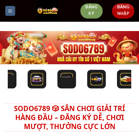
Bỏ
ĐĂNG
ĐĂNG
qua
KÝ
NHẬP
nội
dung
SODO6789 🎲 SÂN CHƠI GIẢI TRÍ
HÀNG ĐẦU – ĐĂNG KÝ DỄ, CHƠI
MƯỢT, THƯỞNG CỰC LỚN