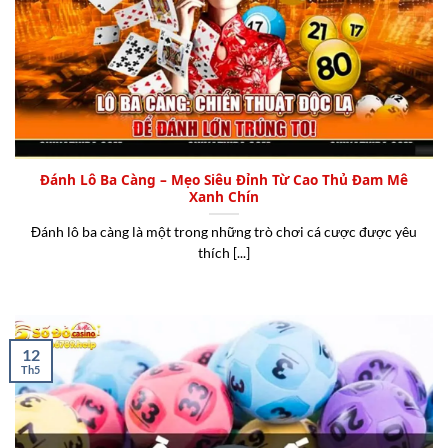
Đánh Lô Ba Càng – Mẹo Siêu Đỉnh Từ Cao Thủ Đam Mê
Xanh Chín
Đánh lô ba càng là một trong những trò chơi cá cược được yêu
thích [...]
12
Th5