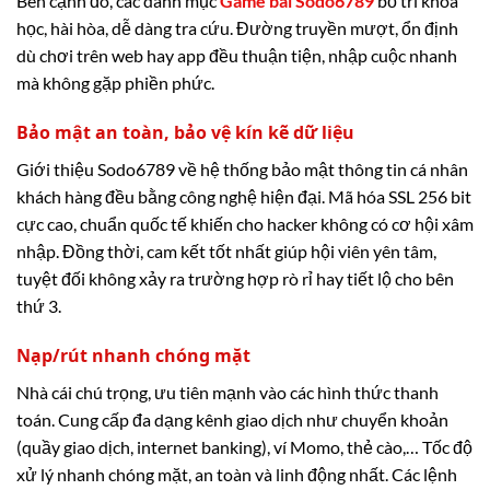
Bên cạnh đó, các danh mục
Game bài Sodo6789
bố trí khoa
học, hài hòa, dễ dàng tra cứu. Đường truyền mượt, ổn định
dù chơi trên web hay app đều thuận tiện, nhập cuộc nhanh
mà không gặp phiền phức.
Bảo mật an toàn, bảo vệ kín kẽ dữ liệu
Giới thiệu Sodo6789 về hệ thống bảo mật thông tin cá nhân
khách hàng đều bằng công nghệ hiện đại. Mã hóa SSL 256 bit
cực cao, chuẩn quốc tế khiến cho hacker không có cơ hội xâm
nhập. Đồng thời, cam kết tốt nhất giúp hội viên yên tâm,
tuyệt đối không xảy ra trường hợp rò rỉ hay tiết lộ cho bên
thứ 3.
Nạp/rút nhanh chóng mặt
Nhà cái chú trọng, ưu tiên mạnh vào các hình thức thanh
toán. Cung cấp đa dạng kênh giao dịch như chuyển khoản
(quầy giao dịch, internet banking), ví Momo, thẻ cào,… Tốc độ
xử lý nhanh chóng mặt, an toàn và linh động nhất. Các lệnh