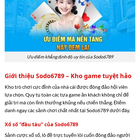
Ưu điểm khẳng định độ uy tín của Sodo6789
Giới thiệu Sodo6789 – Kho game tuyệt hảo
Kho trò chơi cực đỉnh của nhà cái được đông đảo hội viên
lựa chọn. Quy tụ toàn các tựa game ăn khách không chỉ để
giải trí mà còn lĩnh thưởng khủng nếu chiến thắng. Điểm
danh ngay các sảnh chơi chất nhất tại Sodo6789 dưới đây.
Xổ số “đầu tàu” của Sodo6789
Sảnh cược xổ số, lô đề trực tuyến lôi cuốn đông đảo người