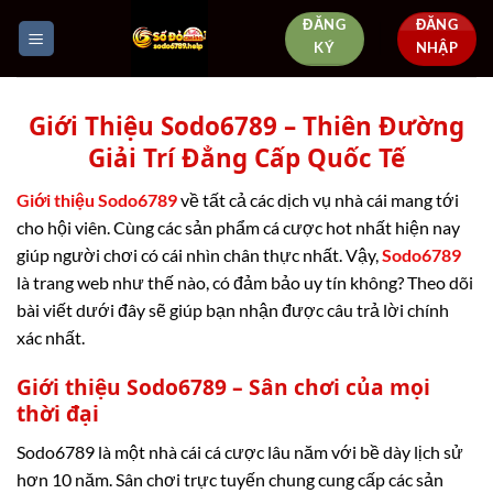
Bỏ
ĐĂNG
ĐĂNG
qua
KÝ
NHẬP
nội
dung
Giới Thiệu Sodo6789 – Thiên Đường
Giải Trí Đẳng Cấp Quốc Tế
Giới thiệu Sodo6789
về tất cả các dịch vụ nhà cái mang tới
cho hội viên. Cùng các sản phẩm cá cược hot nhất hiện nay
giúp người chơi có cái nhìn chân thực nhất. Vậy,
Sodo6789
là trang web như thế nào, có đảm bảo uy tín không? Theo dõi
bài viết dưới đây sẽ giúp bạn nhận được câu trả lời chính
xác nhất.
Giới thiệu Sodo6789 – Sân chơi của mọi
thời đại
Sodo6789 là một nhà cái cá cược lâu năm với bề dày lịch sử
hơn 10 năm. Sân chơi trực tuyến chung cung cấp các sản