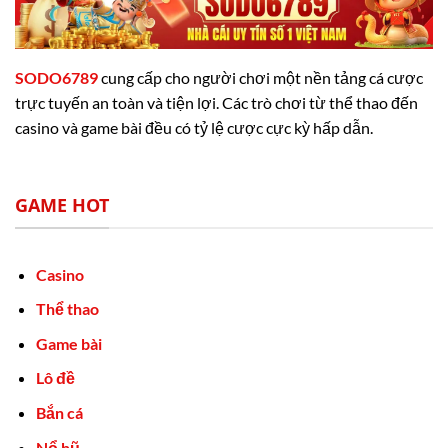
SODO6789
cung cấp cho người chơi một nền tảng cá cược
trực tuyến an toàn và tiện lợi. Các trò chơi từ thể thao đến
casino và game bài đều có tỷ lệ cược cực kỳ hấp dẫn.
GAME HOT
Casino
Thể thao
Game bài
Lô đề
Bắn cá
Nổ hũ