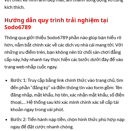
kích thích.
Hướng dẫn quy trình trải nghiệm tại
Sodo6789
Thông qua giới thiệu Sodo6789 phần nào giúp bạn hiểu rõ
hơn, nắm bắt chính xác về các dịch vụ nhà cái mang tới. Với
những ưu điểm trên, bạn không nên từ chối sân chơi đẳng
cấp này, hãy nhanh tay thực hiện các bước dưới đây để vào
trang web nhập cuộc ngay.
Bước 1: Truy cập bằng link chính thức vào trang chủ, tìm
đến phần “đăng ký” và điền thông tin vào form gồm: Tên
đăng nhập, mật khẩu, họ tên, xác nhận mật khẩu, số điện
thoại,… Hệ thống sau khi xác minh chính xác sẽ cấp tài
khoản ngay trong vài phút.
Bước 2: Tiến hành nạp tiền, chọn hình thức phù hợp nạp
ngay để đặt cược nhanh chóng.