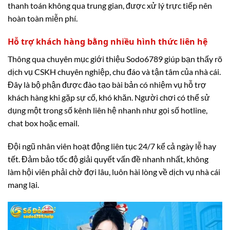
thanh toán không qua trung gian, được xử lý trực tiếp nên
hoàn toàn miễn phí.
Hỗ trợ khách hàng bằng nhiều hình thức liên hệ
Thông qua chuyên mục giới thiệu Sodo6789 giúp bạn thấy rõ
dịch vụ CSKH chuyên nghiệp, chu đáo và tận tâm của nhà cái.
Đây là bộ phận được đào tạo bài bản có nhiệm vụ hỗ trợ
khách hàng khi gặp sự cố, khó khăn. Người chơi có thể sử
dụng một trong số kênh liên hệ nhanh như gọi số hotline,
chat box hoặc email.
Đội ngũ nhân viên hoạt động liên tục 24/7 kể cả ngày lễ hay
tết. Đảm bảo tốc độ giải quyết vấn đề nhanh nhất, không
làm hội viên phải chờ đợi lâu, luôn hài lòng về dịch vụ nhà cái
mang lại.