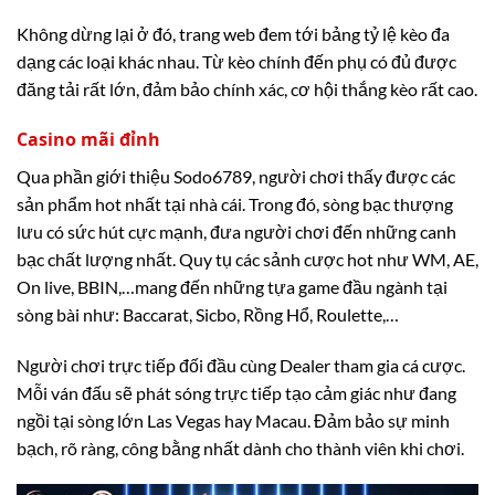
Không dừng lại ở đó, trang web đem tới bảng tỷ lệ kèo đa
dạng các loại khác nhau. Từ kèo chính đến phụ có đủ được
đăng tải rất lớn, đảm bảo chính xác, cơ hội thắng kèo rất cao.
Casino mãi đỉnh
Qua phần giới thiệu Sodo6789, người chơi thấy được các
sản phẩm hot nhất tại nhà cái. Trong đó, sòng bạc thượng
lưu có sức hút cực mạnh, đưa người chơi đến những canh
bạc chất lượng nhất. Quy tụ các sảnh cược hot như WM, AE,
On live, BBIN,…mang đến những tựa game đầu ngành tại
sòng bài như: Baccarat, Sicbo, Rồng Hổ, Roulette,…
Người chơi trực tiếp đối đầu cùng Dealer tham gia cá cược.
Mỗi ván đấu sẽ phát sóng trực tiếp tạo cảm giác như đang
ngồi tại sòng lớn Las Vegas hay Macau. Đảm bảo sự minh
bạch, rõ ràng, công bằng nhất dành cho thành viên khi chơi.