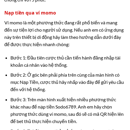
Nạp tiền qua ví momo
Ví momo là một phương thức đang rất phổ biến và mang
đến sự tiện lợi cho người sử dụng. Nếu anh em có ứng dụng
này trên thiết bị di động hãy làm theo hướng dẫn dưới đây
để được thực hiện nhanh chóng:
Bước 1: Đầu tiên cược thủ cần tiến hành đăng nhập tài
khoản cá nhân vào hệ thống.
Bước 2: Ở góc bên phải phía trên cùng của màn hình có
mục Nạp Tiền, cược thủ hãy nhấp vào đây để gửi yêu cầu
đến với hệ thống.
Bước 3: Trên màn hình xuất hiện nhiều phương thức
khác nhau để nạp tiền Sodo6789. Anh em hãy chọn
phương thức dùng ví momo, sau đó sẽ có mã QR hiện lên
để bet thủ thực hiện chuyển tiền.