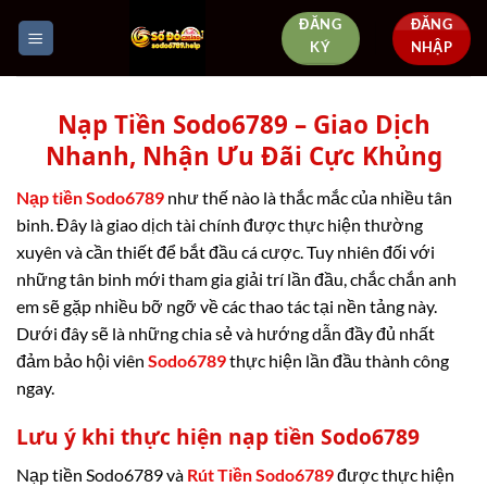
Bỏ
ĐĂNG
ĐĂNG
qua
KÝ
NHẬP
nội
dung
Nạp Tiền Sodo6789 – Giao Dịch
Nhanh, Nhận Ưu Đãi Cực Khủng
Nạp tiền Sodo6789
như thế nào là thắc mắc của nhiều tân
binh. Đây là giao dịch tài chính được thực hiện thường
xuyên và cần thiết để bắt đầu cá cược. Tuy nhiên đối với
những tân binh mới tham gia giải trí lần đầu, chắc chắn anh
em sẽ gặp nhiều bỡ ngỡ về các thao tác tại nền tảng này.
Dưới đây sẽ là những chia sẻ và hướng dẫn đầy đủ nhất
đảm bảo hội viên
Sodo6789
thực hiện lần đầu thành công
ngay.
Lưu ý khi thực hiện nạp tiền Sodo6789
Nạp tiền Sodo6789 và
Rút Tiền Sodo6789
được thực hiện