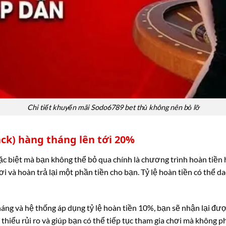
Chi tiết khuyến mãi Sodo6789 bet thủ không nên bỏ lỡ
ck) hàng tháng lên tới 20%
biệt mà bạn không thể bỏ qua chính là chương trình hoàn tiền hà
hơi và hoàn trả lại một phần tiền cho bạn. Tỷ lệ hoàn tiền có thể
áng và hệ thống áp dụng tỷ lệ hoàn tiền 10%, bạn sẽ nhận lại đ
thiểu rủi ro và giúp bạn có thể tiếp tục tham gia chơi mà không ph