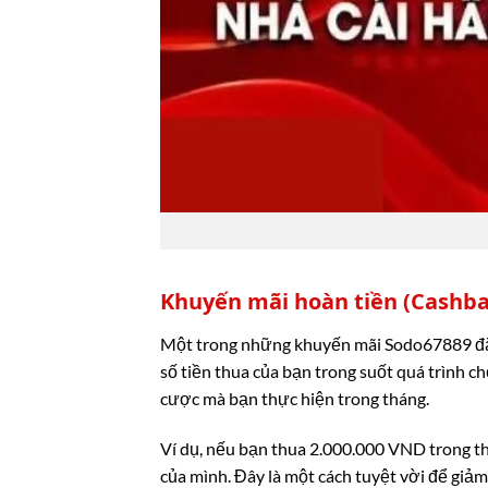
Khuyến mãi hoàn tiền (Cashba
Một trong những khuyến mãi Sodo67889 đặc 
số tiền thua của bạn trong suốt quá trình c
cược mà bạn thực hiện trong tháng.
Ví dụ, nếu bạn thua 2.000.000 VND trong th
của mình. Đây là một cách tuyệt vời để giảm 