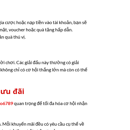
ia cược hoặc nạp tiền vào tài khoản, bạn sẽ
n mặt, voucher hoặc quà tặng hấp dẫn.
n quà thú vị.
ời chơi. Các giải đấu này thường có giải
không chỉ có cơ hội thắng lớn mà còn có thể
 ưu đãi
do6789
quan trọng để tối đa hóa cơ hội nhận
a. Mỗi khuyến mãi đều có yêu cầu cụ thể về