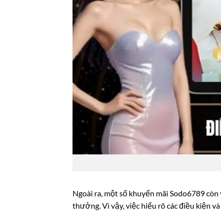
Ngoài ra, một số khuyến mãi Sodo6789 còn yê
thưởng. Vì vậy, việc hiểu rõ các điều kiện v