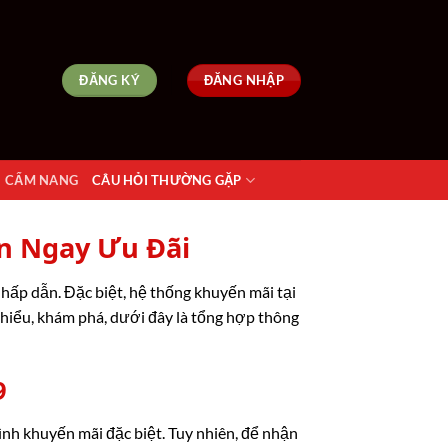
ĐĂNG KÝ
ĐĂNG NHẬP
CẨM NANG
CÂU HỎI THƯỜNG GẶP
n Ngay Ưu Đãi
 hấp dẫn. Đặc biệt, hệ thống khuyến mãi tại
 hiểu, khám phá, dưới đây là tổng hợp thông
9
rình khuyến mãi đặc biệt. Tuy nhiên, để nhận