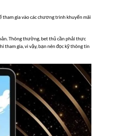
t để tham gia vào các chương trình khuyến mãi
hoản. Thông thường, bet thủ cần phải thực
i tham gia, vì vậy, bạn nên đọc kỹ thông tin