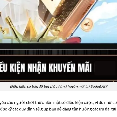
Điều kiện cơ bản để bet thủ nhận khuyến mãi tại Sodo6789
u cầu người chơi thực hiện một số điều kiện cược, ví dụ như cược
à đọc kỹ các quy định sẽ giúp bạn dễ dàng tận hưởng các ưu đãi tại