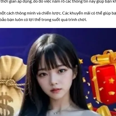
và thời gian áp dụng, do đó việc nắm rõ các thông tin này giúp bạn
một cách thông minh và chiến lược. Các khuyến mãi có thể giúp b
o bạn luôn có lợi thế trong suốt quá trình chơi.