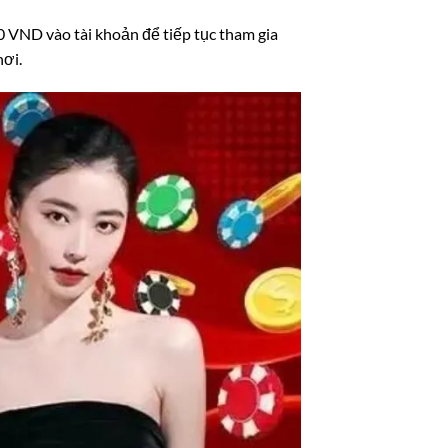
 VND vào tài khoản để tiếp tục tham gia
hơi.