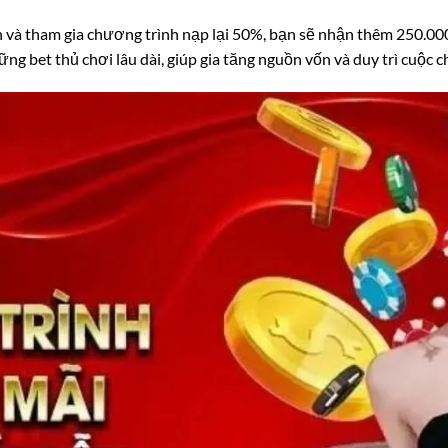
 và tham gia chương trình nạp lại 50%, bạn sẽ nhận thêm 250.000
g bet thủ chơi lâu dài, giúp gia tăng nguồn vốn và duy trì cuộc c