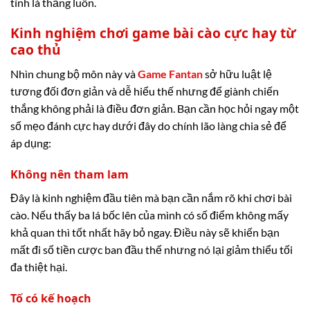
tính là thắng luôn.
Kinh nghiệm chơi game bài cào cực hay từ
cao thủ
Nhìn chung bộ môn này và
Game Fantan
sở hữu luật lệ
tương đối đơn giản và dễ hiểu thế nhưng để giành chiến
thắng không phải là điều đơn giản. Bạn cần học hỏi ngay một
số mẹo đánh cực hay dưới đây do chính lão làng chia sẻ để
áp dụng:
Không nên tham lam
Đây là kinh nghiệm đầu tiên mà bạn cần nắm rõ khi chơi bài
cào. Nếu thấy ba lá bốc lên của mình có số điểm không mấy
khả quan thì tốt nhất hãy bỏ ngay. Điều này sẽ khiến bạn
mất đi số tiền cược ban đầu thế nhưng nó lại giảm thiểu tối
đa thiệt hại.
Tố có kế hoạch