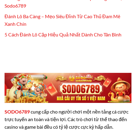
Sodo6789
Đánh Lô Ba Càng – Mẹo Siêu Đỉnh Từ Cao Thủ Đam Mê
Xanh Chín
5 Cách Đánh Lô Cặp Hiệu Quả Nhất Dành Cho Tân Binh
SODO6789
cung cấp cho người chơi một nền tảng cá cược
trực tuyến an toàn và tiện lợi. Các trò chơi từ thể thao đến
casino và game bài đều có tỷ lệ cược cực kỳ hấp dẫn.