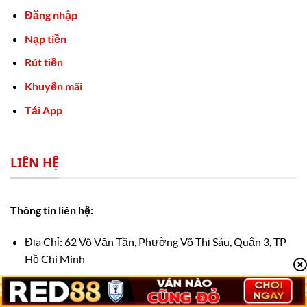
Đăng nhập
Nạp tiền
Rút tiền
Khuyến mãi
Tải App
LIÊN HỆ
Thông tin liên hệ:
Địa Chỉ: 62 Võ Văn Tần, Phường Võ Thị Sáu, Quận 3, TP
Hồ Chí Minh
SĐT: 0971 503 800
Email:
contact@aerodrome.it.com