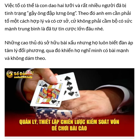
Việc tố có thể là con dao hai lưỡi và rất nhiều người đã bị
tình trạng “gậy ông đập lưng ông”. Theo đó anh em cần phải
tố một cách hợp lý và có cơ sở, cứ không phải cầm bộ có sức
mạnh trung bình là đã tự tin cược lớn đâu nhé.
Những cao thủ dù sở hữu bài xấu nhưng họ luôn biết đàn áp
tâm lý đối phương, qua đó khiến họ nghĩ mình có bài mạnh
và không dám theo.