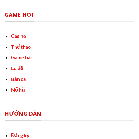
GAME HOT
Casino
Thể thao
Game bài
Lô đề
Bắn cá
Nổ hũ
HƯỚNG DẪN
Đăng ký