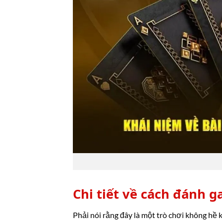
Chi tiết về cách đánh 
Phải nói rằng đây là một trò chơi không hề