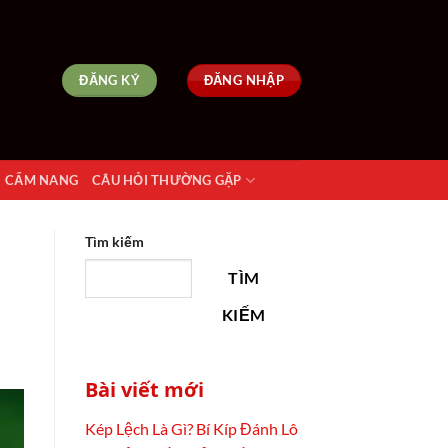
ĐĂNG KÝ
ĐĂNG NHẬP
CẨM NANG
CÂU HỎI THƯỜNG GẶP
Tìm kiếm
TÌM
KIẾM
Bài viết mới
Kép Lệch Là Gì? Bí Kíp Đánh Lô