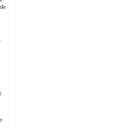
tắc
.
g
t