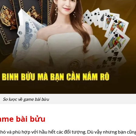
Sơ lược về game bài bửu
game bài bửu
 khó và phù hợp với hầu hết các đối tượng. Dù vậy nhưng bạn cũn