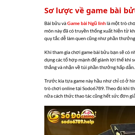
Sơ lược về game bài b
Bài bửu và
Game bài Ngũ linh
là một trò chơ
môn này đã có truyền thống xuất hiện từ kh
quy tắc dễ làm quen cũng như phần thưởng 
Khi tham gia chơi game bài bửu bạn sẽ có n
dụng các tổ hợp mạnh để giành lợi thế khi 
thắng và nhận về túi phần thưởng hấp dẫn.
Trước kia tựa game này hầu như chỉ có ở hì
trò chơi online tại Sodo6789. Theo đó khi t
nữa cách thức thao tác cũng hết sức đơn gi