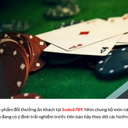
u phẩm đổi thưởng ăn khách tại
Sodo6789
. Nhìn chung bộ môn n
ếu đang có ý định trải nghiệm trước tiên bạn hãy theo dõi các hướ