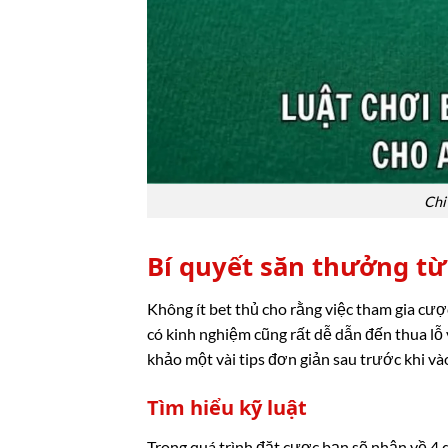
Chi
Bí quyết săn thưởng từ
Không ít bet thủ cho rằng việc tham gia cư
có kinh nghiệm cũng rất dễ dẫn đến thua lỗ
khảo một vài tips đơn giản sau trước khi vào
Tìm hiểu kỹ luật
Trong quá trình đặt cược bạn sẽ nhận về 4 