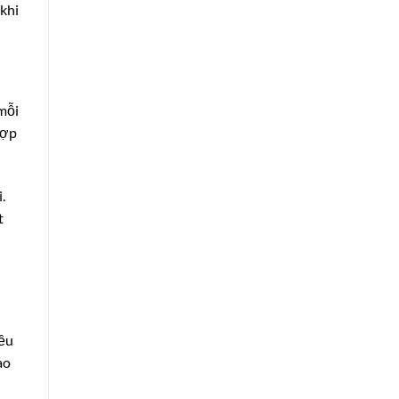
khi
 mỗi
hợp
.
t
đều
ào