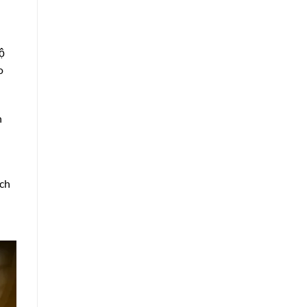
Bộ
o
n
ách