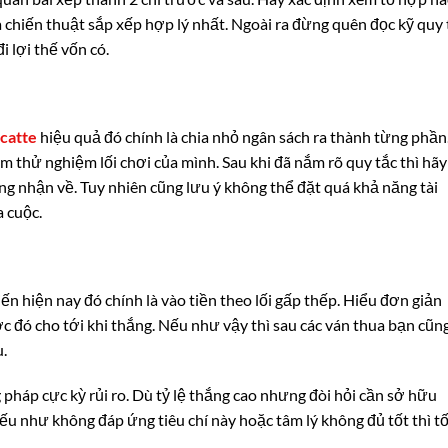
 chiến thuật sắp xếp hợp lý nhất. Ngoài ra đừng quên đọc kỹ quy 
 lợi thế vốn có.
catte
hiệu quả đó chính là chia nhỏ ngân sách ra thành từng phần
 thử nghiệm lối chơi của mình. Sau khi đã nắm rõ quy tắc thì hãy
ng nhận về. Tuy nhiên cũng lưu ý không thể đặt quá khả năng tài
 cuộc.
n hiện nay đó chính là vào tiền theo lối gấp thếp. Hiểu đơn giản
c đó cho tới khi thắng. Nếu như vậy thì sau các ván thua bạn cũn
u.
pháp cực kỳ rủi ro. Dù tỷ lệ thắng cao nhưng đòi hỏi cần sở hữu
u như không đáp ứng tiêu chí này hoặc tâm lý không đủ tốt thì tố